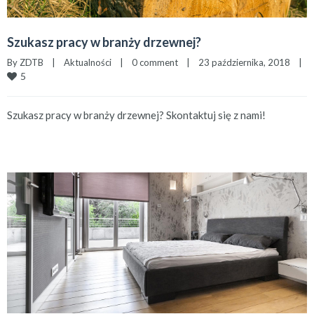
Szukasz pracy w branży drzewnej?
By 
ZDTB
|
Aktualności
|
0 comment
|
23 października, 2018    
|
5
Szukasz pracy w branży drzewnej? Skontaktuj się z nami!